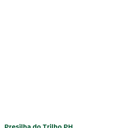
Presilha do Trilho PH