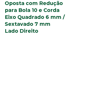
Oposta com Redução
para Bola 10 e Corda
Eixo Quadrado 6 mm /
Sextavado 7 mm
Lado Direito
Ref. 9.003
Perfis:
Alpex 0307, 0358, 5270, 5315 e
5697
Cores
Branco, Bege, Cinza, Marrom e
:
Preto
© 2025 Arco-Iris Industria e