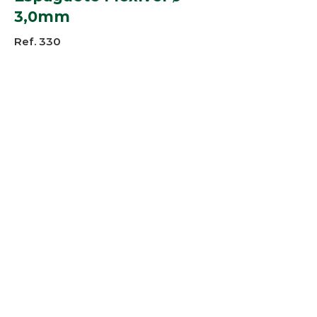
3,0mm
Ref. 330
Perfis:
--
Cores:
Transparente
Rolos de 340 mts
© 2025 Arco-Iris Industria e
Comercio de Componentes para
Persianas Ltda