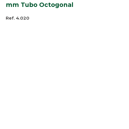
mm Tubo Octogonal
Ref. 4.020
Perfil:
Alpex 0482, 3372 e 5849
Cores:
Branca
© 2025 Arco-Iris Industria e
Comercio de Componentes para
Persianas Ltda