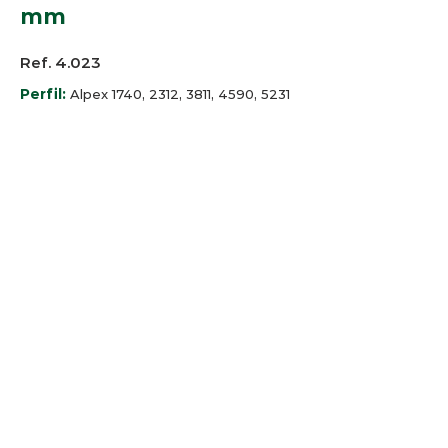
mm
Ref. 4.023
Perfil:
Alpex 1740, 2312, 3811, 4590, 5231
e 5244
SP-Alumínio SP-1038
Cores:
Branco
© 2025 Arco-Iris Industria e
Comercio de Componentes para
Persianas Ltda