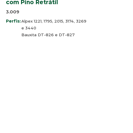
com Pino Retrátil
3.009
Perfis:
Alpex 1221, 1795, 2015, 3174, 3269
e 3440
Bauxita DT-826 e DT-827
Minalex LEX 205 e LEX 403
SP-Alumínio, SP-1013, SP-1026 e
SP-1060
Cores:
Branco, Bege, Cinza, Marrom e
Preto
© 2025 Arco-Iris Industria e
Comercio de Componentes para