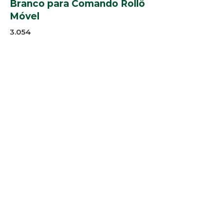
Branco para Comando Rollô
Móvel
3.054
Perfis:
Alpex 1524, 1901,1957, 2306, 3082,
4587, 4628, 4655, 5152 e 5372
Cores:
--
© 2025 Arco-Iris Industria e
Comercio de Componentes para
Persianas Ltda