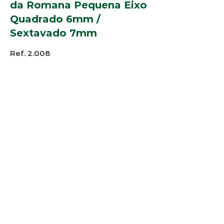
da Romana Pequena Eixo
Quadrado 6mm /
Sextavado 7mm
Ref. 2.008
Perfil:
Alpex 1246, 2018, 2452, 3167,
3449, 3472, 4577, 5240, 5290
Bauxita ET-900, ET-905
Cores
Branco
:
© 2025 Arco-Iris Industria e
Comercio de Componentes para