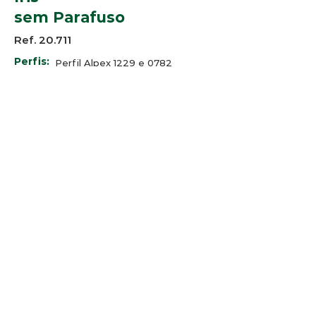
sem Parafuso
Ref. 20.711
Perfis:
Perfil Alpex 1229 e 0782
SP Alumínio SP-1017
Bauxita BT-300 e BT-320
Minalex LEX 009 e LEX LEX 021
--
Cores:
© 2025 Arco-Iris Industria e
Comercio de Componentes para
Persianas Ltda