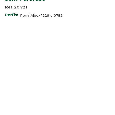
Ref. 20.721
Perfis:
Perfil Alpex 1229 e 0782
SP Alumínio SP-1017
Bauxita BT-300 e BT-320
Minalex LEX 009 e LEX LEX 021
--
Cores:
© 2025 Arco-Iris Industria e
Comercio de Componentes para
Persianas Ltda