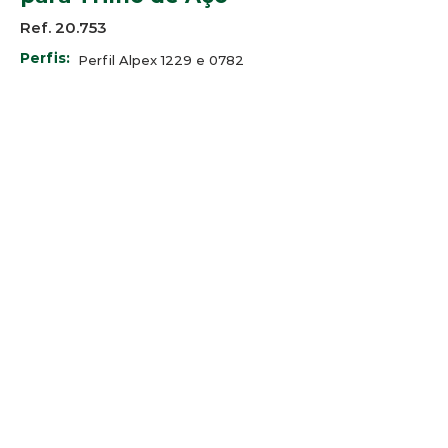
Ref. 20.753
Perfis:
Perfil Alpex 1229 e 0782
SP Alumínio SP-1017
Bauxita BT-300 e BT-320
Minalex LEX 009 e LEX LEX 021
--
Cores:
© 2025 Arco-Iris Industria e
Comercio de Componentes para
Persianas Ltda