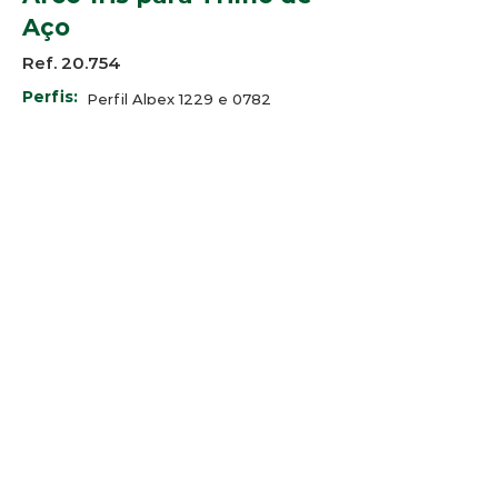
Aço
Ref. 20.754
Perfis:
Perfil Alpex 1229 e 0782
SP Alumínio SP-1017
Bauxita BT-300 e BT-320
Minalex LEX 009 e LEX LEX 021
-
Cores:
© 2025 Arco-Iris Industria e
Comercio de Componentes para
Persianas Ltda