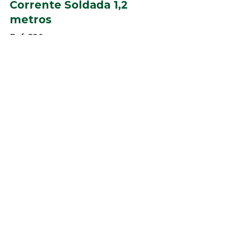
Corrente Soldada 1,2
metros
Ref. 826
Cores:
Branco, Bege, Cinza, Marrom e
Preto.
© 2025 Arco-Iris Industria e
Comercio de Componentes para
Persianas Ltda