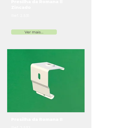
Presilha da Romana ll
Zincado
Ref. 2.531
Ver mais...
Presilha da Romana II
Ref. 2.532