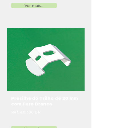
Ver mais...
Presilha do Trilho de 20 mm
com Furo Branca
Ref. 40.390.BR