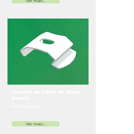
Ver mais...
Presilha do Trilho de 20mm
Branca
Ref. 40.391.BR
Ver mais...