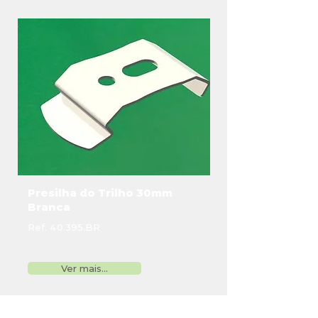
Presilha do Trilho 30mm
Branca
Ref. 40.395.BR
Ver mais...