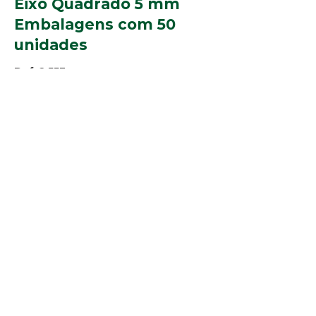
Eixo Quadrado 5 mm
Embalagens com 50
unidades
Ref. 2.553
Perfis:
Cores:
© 2025 Arco-Iris Industria e
Comercio de Componentes para
Persianas Ltda