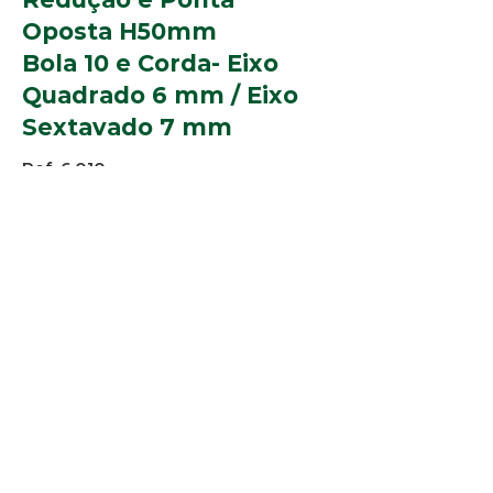
Oposta H50mm
Bola 10 e Corda- Eixo
Quadrado 6 mm / Eixo
Sextavado 7 mm
Ref. 6.010
Perfis:
Alpex 1154, 2367, 3057, 5701 e 5791
Cores:
Branco, Bege, Caramelo, Cinza,
Marrom e Preto.