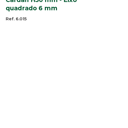
quadrado 6 mm
Ref. 6.015
Perfis:
Alpex 1154, 3057, 2367, 5701, 5791
Cores:
Natural
© 2025 Arco-Iris Industria e
Comercio de Componentes para
Persianas Ltda