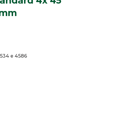
tandard 4x 45
2 mm
4534 e 4586