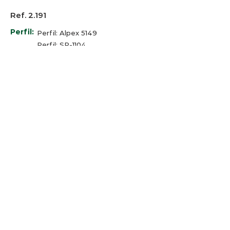
Ref. 2.191
Perfil:
Perfil: Alpex 5149
Perfil: SP-1104
Perfil: Alumind: APE-0310 e APE-
0012
Cores
Branco
:
© 2025 Arco-Iris Industria e
Comercio de Componentes para
Persianas Ltda